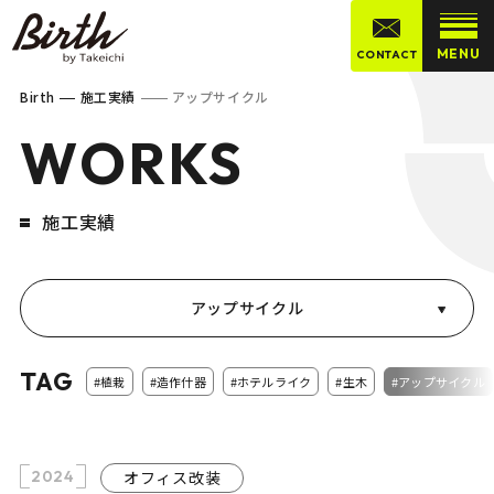
MENU
CONTACT
Birth
施工実績
アップサイクル
WORKS
施工実績
アップサイクル
TAG
#植栽
#造作什器
#ホテルライク
#生木
#アップサイクル
2024
オフィス改装