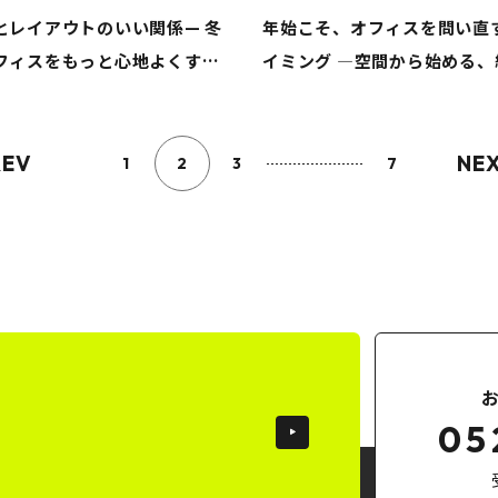
とレイアウトのいい関係— 冬
年始こそ、オフィスを問い直
フィスをもっと心地よくする
イミング ―空間から始める、
ト
のアップデート
REV
NE
1
2
3
7
05