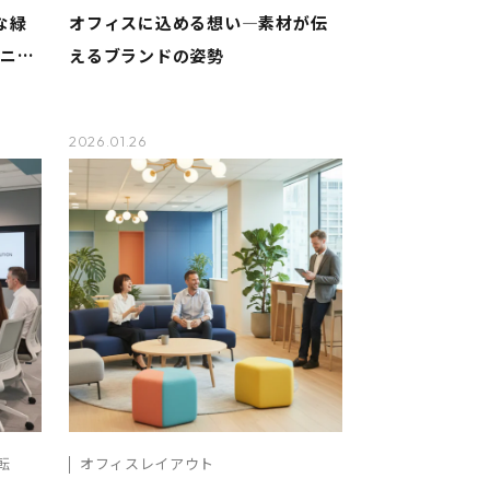
な緑
オフィスに込める想い―素材が伝
ミニマ
えるブランドの姿勢
2026.01.26
転
オフィスレイアウト