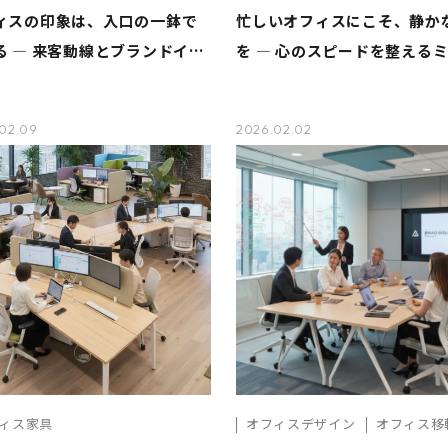
ィスの印象は、入口の一鉢で
忙しいオフィスにこそ、静か
る ― 来客動線とブランドイメ
を ― 心のスピードを整える
を整える植栽 ―
ル植栽のすすめ ―
02.09
2026.02.02
ィス家具
オフィスデザイン
オフィス移