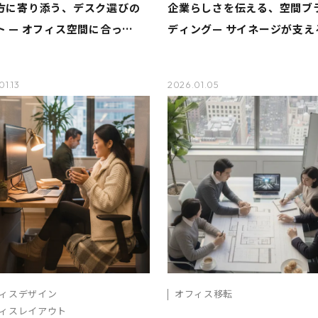
方に寄り添う、デスク選びの
企業らしさを伝える、空間ブ
ト — オフィス空間に合っ
ディング— サイネージが支え
ちょうどいい一台”を見つける
象設計のヒント
に
01.13
2026.01.05
ィスデザイン
オフィス移転
ィスレイアウト