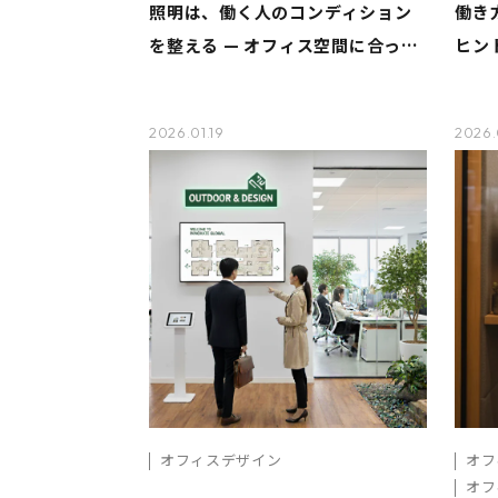
照明は、働く人のコンディション
働き
を整える — オフィス空間に合った
ヒン
光の選定ポイント
た“
ため
2026.01.19
2026.
オフィスデザイン
オフ
オフ