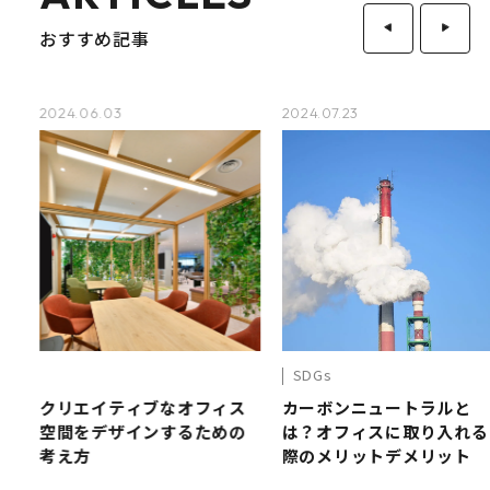
おすすめ記事
2024.06.03
2024.07.23
SDGs
く
クリエイティブなオフィス
カーボンニュートラルと
空間をデザインするための
は？オフィスに取り入れる
考え方
際のメリットデメリット